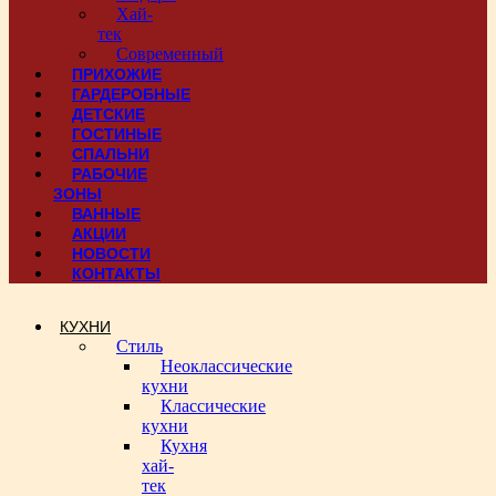
Хай-
тек
Современный
ПРИХОЖИЕ
ГАРДЕРОБНЫЕ
ДЕТСКИЕ
ГОСТИНЫЕ
СПАЛЬНИ
РАБОЧИЕ
ЗОНЫ
ВАННЫЕ
АКЦИИ
НОВОСТИ
КОНТАКТЫ
КУХНИ
Стиль
Неоклассические
кухни
Классические
кухни
Кухня
хай-
тек