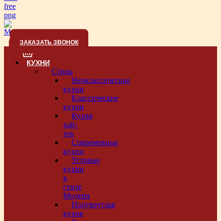
ЗАКАЗАТЬ ЗВОНОК
КУХНИ
Стиль
Неоклассические
кухни
Классические
кухни
Кухня
хай-
тек
Современные
кухни
Угловые
кухни
в
стиле
Модерн
Полукруглая
кухня