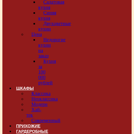
Салатовая
кухня
Синяя
кухня
Двухцветные
кухни
Цена
Недорогие
кухни
на
заказ
Кухня
за
100
000
рублей
ШКАФЫ
Классика
Неоклассика
Модерн
Хай-
тек
Современный
ПРИХОЖИЕ
ГАРДЕРОБНЫЕ