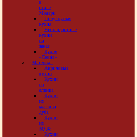
в
стиле
Модерн
Полукруглая
кухня
Нестандартные
кухни
на
заказ
Кухня
«Леона»
Материал
Акриловые
кухни
Кухни
из
алвика
Кухни
из
массива
дуба
Кухни
из
МДФ
Кухни