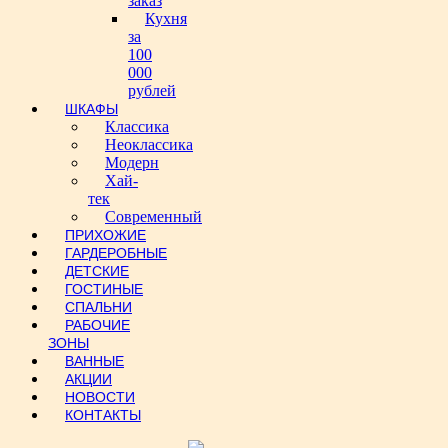
заказ
Кухня
за
100
000
рублей
ШКАФЫ
Классика
Неоклассика
Модерн
Хай-
тек
Современный
ПРИХОЖИЕ
ГАРДЕРОБНЫЕ
ДЕТСКИЕ
ГОСТИНЫЕ
СПАЛЬНИ
РАБОЧИЕ
ЗОНЫ
ВАННЫЕ
АКЦИИ
НОВОСТИ
КОНТАКТЫ