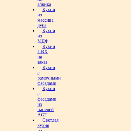
алвика
Кухни
из
массива
дуба
Кухни
из
МДФ
Кухни
ПВХ
на
заказ
Кухни
с
рамочными
фасадами
Кухни
с
фасадами
из
панелей
AGT
Светлая
кухня
из