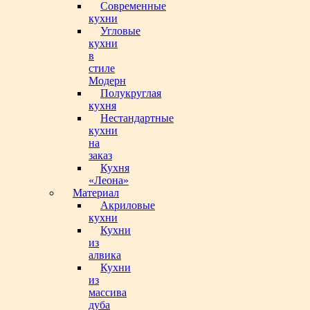
Современные
кухни
Угловые
кухни
в
стиле
Модерн
Полукруглая
кухня
Нестандартные
кухни
на
заказ
Кухня
«Леона»
Материал
Акриловые
кухни
Кухни
из
алвика
Кухни
из
массива
дуба