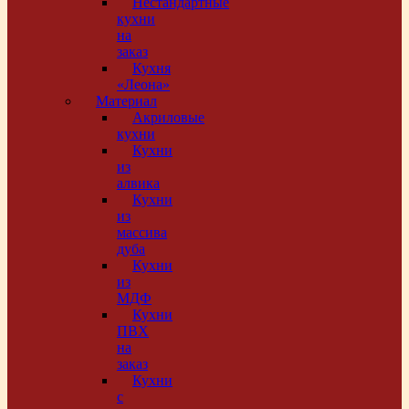
Нестандартные
кухни
на
заказ
Кухня
«Леона»
Материал
Акриловые
кухни
Кухни
из
алвика
Кухни
из
массива
дуба
Кухни
из
МДФ
Кухни
ПВХ
на
заказ
Кухни
с