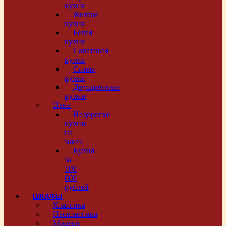
кухня
Желтая
кухня
Белая
кухня
Салатовая
кухня
Синяя
кухня
Двухцветные
кухни
Цена
Недорогие
кухни
на
заказ
Кухня
за
100
000
рублей
ШКАФЫ
Классика
Неоклассика
Модерн